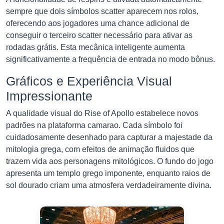
sempre que dois símbolos scatter aparecem nos rolos,
oferecendo aos jogadores uma chance adicional de
conseguir o terceiro scatter necessário para ativar as
rodadas grátis. Esta mecânica inteligente aumenta
significativamente a frequência de entrada no modo bônus.
Gráficos e Experiência Visual
Impressionante
A qualidade visual do Rise of Apollo estabelece novos
padrões na plataforma camarao. Cada símbolo foi
cuidadosamente desenhado para capturar a majestade da
mitologia grega, com efeitos de animação fluidos que
trazem vida aos personagens mitológicos. O fundo do jogo
apresenta um templo grego imponente, enquanto raios de
sol dourado criam uma atmosfera verdadeiramente divina.