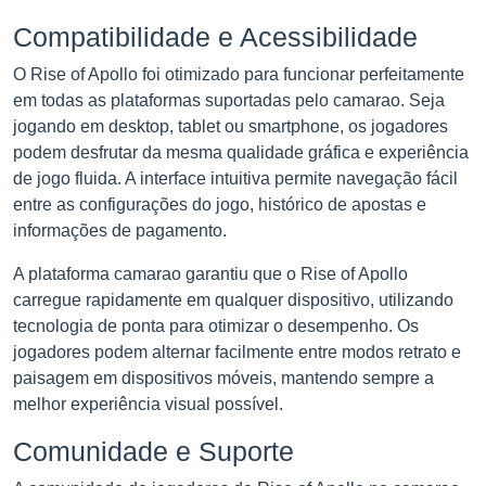
Compatibilidade e Acessibilidade
O Rise of Apollo foi otimizado para funcionar perfeitamente
em todas as plataformas suportadas pelo camarao. Seja
jogando em desktop, tablet ou smartphone, os jogadores
podem desfrutar da mesma qualidade gráfica e experiência
de jogo fluida. A interface intuitiva permite navegação fácil
entre as configurações do jogo, histórico de apostas e
informações de pagamento.
A plataforma camarao garantiu que o Rise of Apollo
carregue rapidamente em qualquer dispositivo, utilizando
tecnologia de ponta para otimizar o desempenho. Os
jogadores podem alternar facilmente entre modos retrato e
paisagem em dispositivos móveis, mantendo sempre a
melhor experiência visual possível.
Comunidade e Suporte