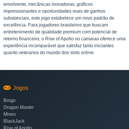
envolvente, mecânicas inovadoras, gráficos
impressionantes e oportunidades reais de ganhos
substanciais, este jogo estabelece um novo padrão de
excelência. Para jogadores brasileiros que buscam
entretenimento de qualidade premium com potencial de
retorno financeiro, o Rise of Apollo no camarao oferece uma
experiência incomparável que satisfaz tanto iniciantes
quanto veteranos do mundo dos slots online.
Jogos
Bingo
Dragon Master
Mines
BlackJack
Rise of Apollo